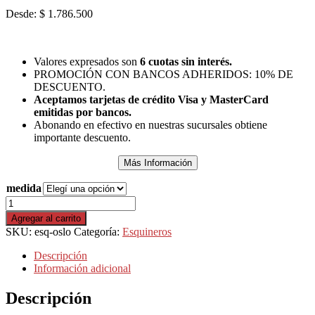
Desde:
$
1.786.500
Valores expresados son
6 cuotas sin interés.
PROMOCIÓN CON BANCOS ADHERIDOS: 10% DE
DESCUENTO.
Aceptamos tarjetas de crédito Visa y MasterCard
emitidas por bancos.
Abonando en efectivo en nuestras sucursales obtiene
importante descuento.
Más Información
medida
Esquinero
Oslo
Agregar al carrito
cantidad
SKU:
esq-oslo
Categoría:
Esquineros
Descripción
Información adicional
Descripción