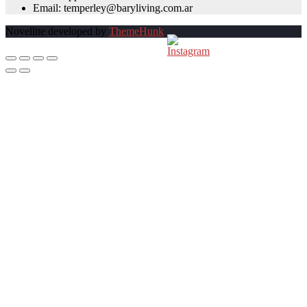
Email: temperley@baryliving.com.ar
Novellite developed by
ThemeHunk