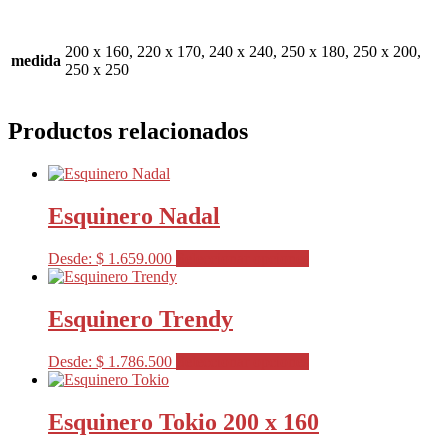
200 x 160, 220 x 170, 240 x 240, 250 x 180, 250 x 200,
medida
250 x 250
Productos relacionados
Esquinero Nadal
Este
Desde:
$
1.659.000
Seleccionar opciones
producto
tiene
varias
Esquinero Trendy
variantes.
Las
Este
Desde:
$
1.786.500
Seleccionar opciones
opciones
producto
se
tiene
pueden
varias
Esquinero Tokio 200 x 160
elegir
variantes.
en