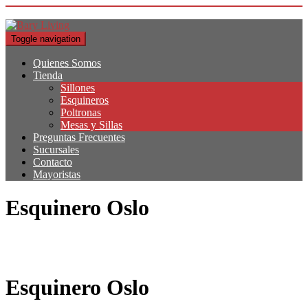
Toggle navigation
Quienes Somos
Tienda
Sillones
Esquineros
Poltronas
Mesas y Sillas
Preguntas Frecuentes
Sucursales
Contacto
Mayoristas
Esquinero Oslo
Esquinero Oslo