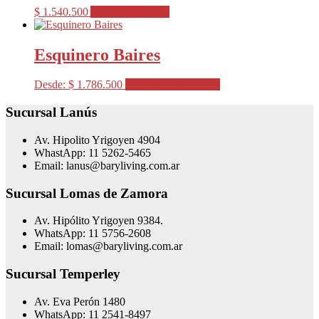
Las
la
$
1.540.500
Agregar al carrito
opciones
página
se
del
pueden
producto
Esquinero Baires
elegir
en
la
Este
Desde:
$
1.786.500
Seleccionar opciones
página
producto
del
tiene
Sucursal Lanús
producto
varias
variantes.
Av. Hipolito Yrigoyen 4904
Las
WhastApp: 11 5262-5465
opciones
Email: lanus@baryliving.com.ar
se
pueden
Sucursal Lomas de Zamora
elegir
en
Av. Hipólito Yrigoyen 9384.
la
WhatsApp: 11 5756-2608
página
Email: lomas@baryliving.com.ar
del
producto
Sucursal Temperley
Av. Eva Perón 1480
WhatsApp: 11 2541-8497