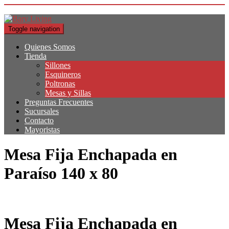
Toggle navigation
Quienes Somos
Tienda
Sillones
Esquineros
Poltronas
Mesas y Sillas
Preguntas Frecuentes
Sucursales
Contacto
Mayoristas
Mesa Fija Enchapada en
Paraíso 140 x 80
Mesa Fija Enchapada en