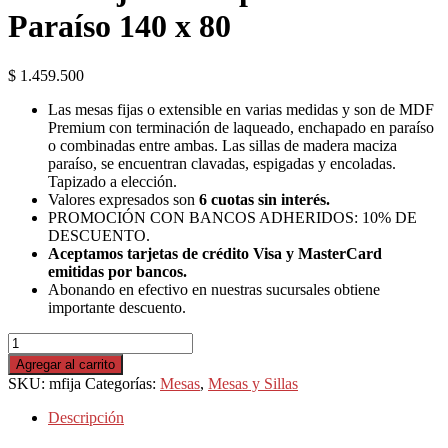
Paraíso 140 x 80
$
1.459.500
Las mesas fijas o extensible en varias medidas y son de MDF
Premium con terminación de laqueado, enchapado en paraíso
o combinadas entre ambas. Las sillas de madera maciza
paraíso, se encuentran clavadas, espigadas y encoladas.
Tapizado a elección.
Valores expresados son
6 cuotas sin interés.
PROMOCIÓN CON BANCOS ADHERIDOS: 10% DE
DESCUENTO.
Aceptamos tarjetas de crédito Visa y MasterCard
emitidas por bancos.
Abonando en efectivo en nuestras sucursales obtiene
importante descuento.
Mesa
Fija
Agregar al carrito
Enchapada
SKU:
mfija
Categorías:
Mesas
,
Mesas y Sillas
en
Paraíso
Descripción
140